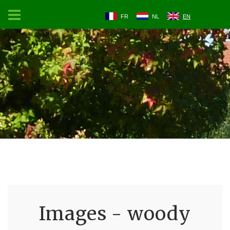
FR
NL
EN
Images - woody